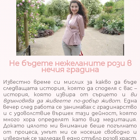
Не бъдете нежеланите рози в
нечия градина
Известно време си мислих за какво да бъде
следващата история, която да споделя с вас –
история, която извира от сърцето и
ви
вдъхновява да живеете по-добър живот.
Една
вечер след работа се занимавах с градинарство
и с удоволствие вършех тази дейност, която
много хора определят като вид медитация.
Докато цялото ми внимание беше погълнато
от процеса, умът ми се носеше свободно и
изведнъж се загледах в едно стъбло розов храст.