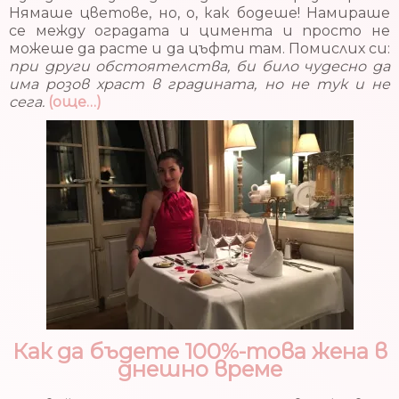
Нямаше цветове, но, о, как бодеше! Намираше
се между оградата и цимента и просто не
можеше да расте и да цъфти там. Помислих си:
при други обстоятелства, би било чудесно да
има розов храст в градината, но не тук и не
сега.
(още…)
Как да бъдете 100%-това жена в
днешно време