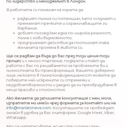
по лидерство и мениджмънт в Лондон.
В работата си помагам на хората да:
разкрият пълния си потенциал, като осъзнаят и
премахнат пречките и ограничаващите ги
вярвания;
добият поглед към една по-широка реалност,
пълна с нови възможности;
предприемат действия да постигнат така
желаната промяна в живота си.
Ще се радвам да бъда до вас през този целия този
процес
и с много търпение, подкрепа и такт да
работя с вас по решаването на проблемите ви и
личностната ви трансформация. Вашето доверено
лице, на което в пълна конфиденциалност можете да
поверите най-искрените си стремежи и
неудовлетворености и заедно да ги преобразуваме в
нещо красиво и стойностно.
Ако желаете да запишете консултация с мен, моля,
изпратете ми имейл чрез формата за контакт или на
info@mariatoneva.com
.
Косултациите се провеждат
онлайн в удобна за вас платформа: Google Meet, Viber,
Whatsapp.
Ако се интересувате, но не сте сигурни дали