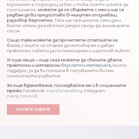
коучингът е подходящ за вас и това, което искате да
постигнете,
можете да се свържете с мен и ще се
радвам да ви предоставя 15-минутен опознаващ
разговор безплатно.
Така ще прецените сами дали
бихте искали да работим заедно преди да ангажирате
сесия.
Също така можете да прочетете статиите на
блога
,
с които се старая да мотивирам и давам
практични съвети за по-пълноценен и щастлив живот.
И още нещо – още сега можете да свалите двата
практични и интересни
безплатни материала
,
които
създадох, за да ви помогна в пътуването ви към
личностното развитие.
За още вдъхновение, последвайте ме и в социалните
мрежи:
Facebook:
MariaTonevaBlog
, Instagram:
maria_toneva3
.
НАУЧЕТЕ ПОВЕЧЕ