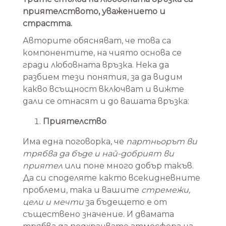
приятелството, уважението и
страстта.
Авторите обясняват, че това са
компонентите, на чиято основа се
гради любовната връзка. Нека да
разбием тези понятия, за да видим
какво всъщност включват и вижте
дали се отнасят и до вашата връзка:
Приятелство
Има една поговорка, че
партньорът ви
трябва да бъде и най-добрият ви
приятел
или поне много добър такъв.
Да си споделяте както всекидневните
проблеми, така и вашите
стремежи,
цели и мечти
за бъдещето е от
съществено значение. И двамата