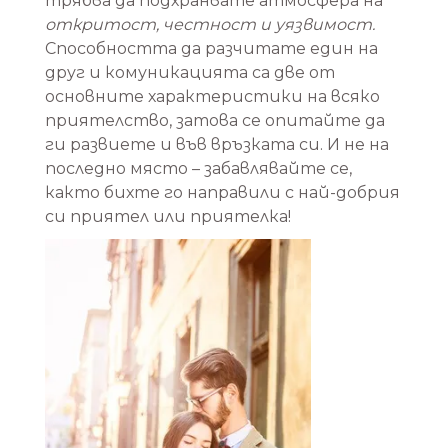
трябва да подхранвате атмосфера на
откритост, честност и уязвимост.
Способността да разчитате един на
друг и комуникацията са две от
основните характеристики на всяко
приятелство, затова се опитайте да
ги развиете и във връзката си. И не на
последно място – забавлявайте се,
както бихте го направили с най-добрия
си приятел или приятелка!