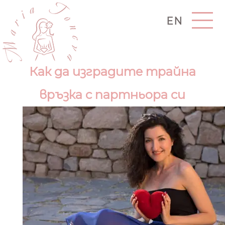
EN
Как да изградите трайна
връзка с партньора си