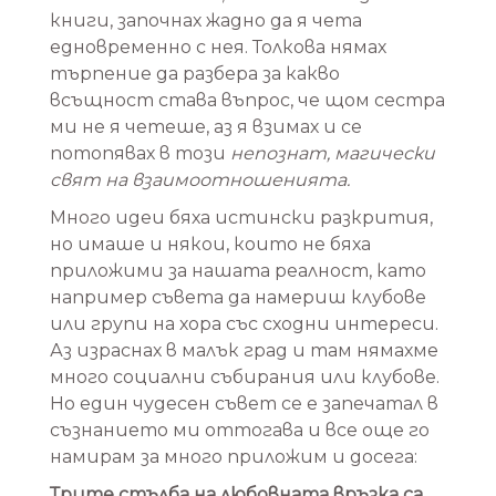
книги, започнах жадно да я чета
едновременно с нея. Толкова нямах
търпение да разбера за какво
всъщност става въпрос, че щом сестра
ми не я четеше, аз я взимах и се
потопявах в този
непознат, магически
свят на взаимоотношенията.
Много идеи бяха истински разкрития,
но имаше и някои, които не бяха
приложими за нашата реалност, като
например съвета да намериш клубове
или групи на хора със сходни интереси.
Аз израснах в малък град и там нямахме
много социални събирания или клубове.
Но един чудесен съвет се е запечатал в
съзнанието ми оттогава и все още го
намирам за много приложим и досега:
Трите стълба на любовната връзка са