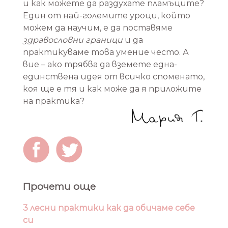
и как можете да раздухате пламъците?
Един от най-големите уроци, който
можем да научим, е да поставяме
здравословни граници
и да
практикуваме това умение често. А
вие – ако трябва да вземете една-
единствена идея от всичко споменато,
коя ще е тя и как може да я приложите
на практика?
Прочети още
3 лесни практики как да обичаме себе
си