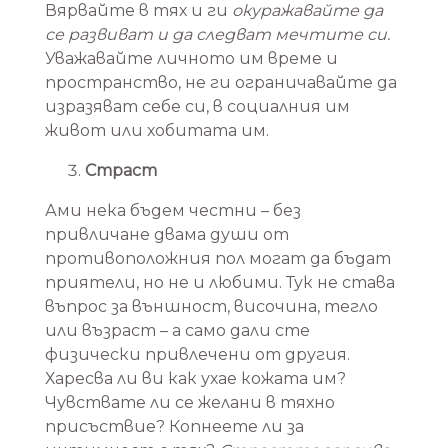
Вярвайте в тях и ги
окуражавайте да
се развиват и да следват мечтите си.
Уважавайте личното им време и
пространство, не ги ограничавайте да
изразяват себе си, в социалния им
живот или хобитата им.
Страст
Ами нека бъдем честни – без
привличане двама души от
противоположния пол могат да бъдат
приятели, но не и любими. Тук не става
въпрос за външност, височина, тегло
или възраст – а само дали сте
физически привлечени от другия.
Харесва ли ви как ухае кожата им?
Чувствате ли се желани в тяхно
присъствие? Копнеете ли за