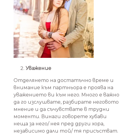
Уважение
Отделянето на достатъчно време и
внимание към партньора е проява на
уважението ви към него. Много е важно
да го изслушвате, разбирате неговото
мнение и да съчувствате в трудни
моменти. Винаги говорете хубави
неща за него/ нея пред други хора,
независимо дали той/ тя присъстват.