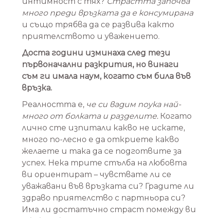
интимност с тях?
Страстта започва
много преди връзката да е консумирана
и също трябва да се развива както
приятелството и уважението.
Доста години изминаха след тези
първоначални разкрития, но винаги
съм ги имала наум, когато съм била във
връзка.
Реалността е,
че си вадим поука най-
много от болката и разделите.
Когато
лично сте изпитали какво не искате,
много по-лесно е да откриете какво
желаете и така да се подготвите за
успех. Нека трите стълба на любовта
ви ориентират – чувствате ли се
уважавани във връзката си? Градите ли
здраво приятелство с партньора си?
Има ли достатъчно страст помежду ви