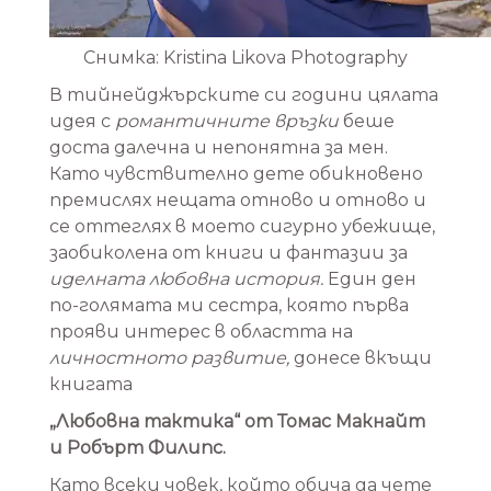
Снимка: Kristina Likova Photography
В тийнейджърските си години цялата
идея с
романтичните връзки
беше
доста далечна и непонятна за мен.
Като чувствително дете обикновено
премислях нещата отново и отново и
се оттеглях в моето сигурно убежище,
заобиколена от книги и фантазии за
иделната любовна история.
Един ден
по-голямата ми сестра, която първа
прояви интерес в областта на
личностното развитие,
донесе вкъщи
книгата
„Любовна тактика“ от Томас Макнайт
и Робърт Филипс.
Като всеки човек, който обича да чете