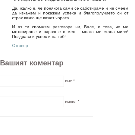
Да, жалко е, че понякога сами се саботираме и не смеем
да изкажем и покажем успеха и благополучието си от
страх какво ще кажат хората.
И аз си спомням разговора ни, Вале, и това, че ме
мотивираше и вярваше в мен – много ми стана мило!
Поздрави и успех и на теб!
Отговор
Вашият коментар
име *
имейл *