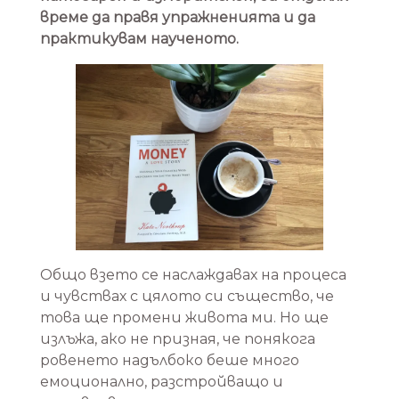
време да правя упражненията и да
практикувам наученото.
Общо взето се наслаждавах на процеса
и чувствах с цялото си същество, че
това ще промени живота ми. Но ще
излъжа, ако не призная, че понякога
ровенето надълбоко беше много
емоционално, разстройващо и