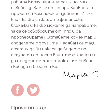
работя върху паричната си нагласа,
освобождавам се от стари вярвания и
приветствам повече изобилие. И към
вас – какви са вашите финансови
блокажи и какво можете да направите,
за да се освободите от тях и да
просперирате? Оставете коментар и
споделете с другите. Надявам се тази
статия да ви накара да бъдете по-
осъзнати относно вашите финанси и
да предприемете стъпки към повече
свобода и богатство.
Прочети още