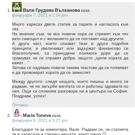
Валя Грудева Вълканова
каза:
февруари 7, 2021 в 2:14 pm
Много харесах двете статии за парите и нагласата към
тях.
На мнение съм, че все повече хора се стремят към тях
като самоцел и с желанието да се поставят над другите.
А друга част, които спазват тези и други подобни
принципи, и увеличават или задържат финансово си
благополучие, са принудени понякога дори да се
срамуват, че се справят добре, защото „щяли хората да
кажат…“.
Затова се надявам повече такива текстове да се появяват
и да провокират хората да се замислят.
Между другото: следя нещата, които пишеш и много се
радвам, че не загърби мечтата си и работиш здравата по
нея. Още си спомням разговора ни в центъра на София.
Поздрави, успех!
Отговор
Maria Toneva
каза:
февруари 8, 2021 в 3:27 pm
Благодаря ти за коментара, Вале. Радвам се, че статията
ти е харесала и следиш нещата, които пиша 🙂