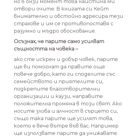
но в онзи момент това наистина ми
отвори очите. В книгата си Кейт
внимателно и обстойно адресира тези
страхове и им се противопоставя с
разумно и мъдро обоснование.
Осъзнах, че парите само усилват
същността на човека –
ако сте искрен и добър човек, парите
ще ви помогнат да правите още
повече добро, като ги споделите със
семейството и приятелите си,
подкрепите благотворителни
организации и каузи, направите
положителна промяна в този свят. Ако
носите злоба и алчност в сърцето си,
също така парите ще усилят това,
което е вече вътре във вас. Например
ще използвате парите да унижавате