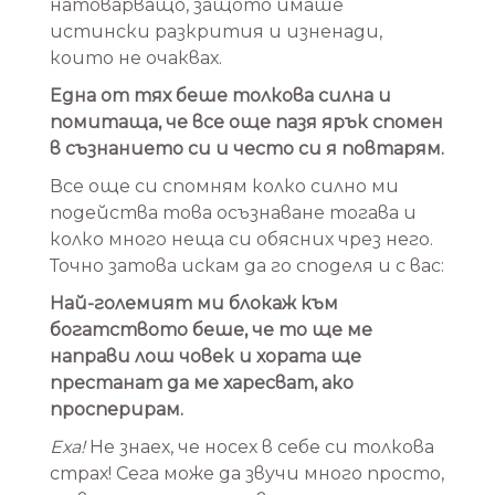
натоварващо, защото имаше
истински разкрития и изненади,
които не очаквах.
Една от тях беше толкова силна и
помитаща, че все още пазя ярък спомен
в съзнанието си и често си я повтарям.
Все още си спомням колко силно ми
подейства това осъзнаване тогава и
колко много неща си обясних чрез него.
Точно затова искам да го споделя и с вас:
Най-големият ми блокаж към
богатството беше, че то ще ме
направи лош човек и хората ще
престанат да ме харесват, ако
просперирам.
Еха!
Не знаех, че носех в себе си толкова
страх! Сега може да звучи много просто,