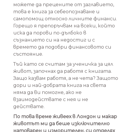
можете да прецените от заглавието,
това е книга за себеопознаване и
самопомощ относно личнитe финанси.
Горещо я препоръчвам на всеки, който
иска да порови по-дълбоко в
съзнанието си на недостиг и с
времето да подобри финансовото си
състояние.
Тъй като се считам за ученичка за цял
живот, започнах да работя с книгата.
Защо казвам работя, а не чета? Защото
дори и най-добрата книга на света
няма да ви помогне, ако не
взаимодействате с нея и не
действате.
По това време живеех в Лондон и макар
животът ми да беше изключително
натоварен и изморителен, си отделях