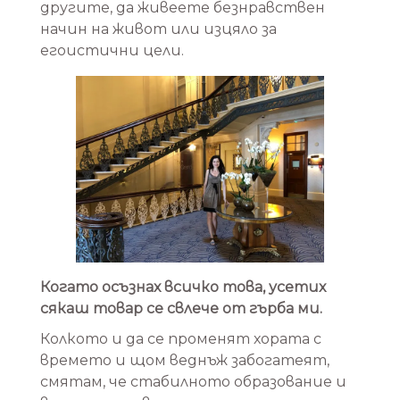
другите, да живеете безнравствен
начин на живот или изцяло за
егоистични цели.
Когато осъзнах всичко това, усетих
сякаш товар се свлече от гърба ми.
Колкото и да се променят хората с
времето и щом веднъж забогатеят,
смятам, че стабилното образование и