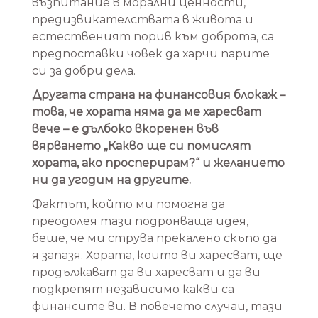
възпитание в морални ценности,
предизвикателствата в живота и
естественият порив към доброта, са
предпоставки човек да харчи парите
си за добри дела.
Другата страна на финансовия блокаж –
това, че хората няма да ме харесват
вече – е дълбоко вкоренен във
вярването „Какво ще си помислят
хората, ако просперирам?“ и желанието
ни да угодим на другите.
Фактът, който ми помогна да
преодолея тази подронваща идея,
беше, че ми струва прекалено скъпо да
я запазя. Хората, които ви харесват, ще
продължават да ви харесват и да ви
подкрепят независимо какви са
финансите ви. В повечето случаи, тази