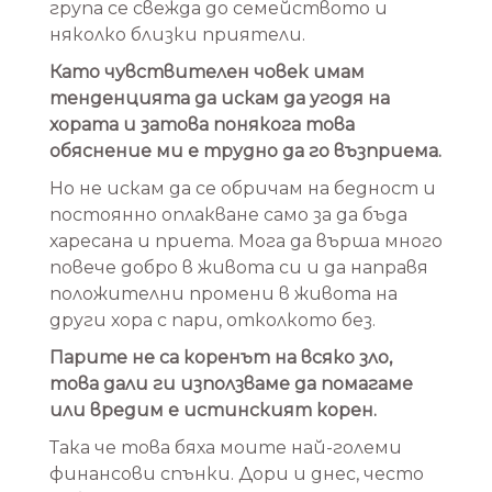
група се свежда до семейството и
няколко близки приятели.
Като чувствителен човек имам
тенденцията да искам да угодя на
хората и затова понякога това
обяснение ми е трудно да го възприема.
Но не искам да се обричам на бедност и
постоянно оплакване само за да бъда
харесана и приета. Мога да върша много
повече добро в живота си и да направя
положителни промени в живота на
други хора с пари, отколкото без.
Парите не са коренът на всяко зло,
това дали ги използваме да помагаме
или вредим е истинският корен.
Така че това бяха моите най-големи
финансови спънки. Дори и днес, често