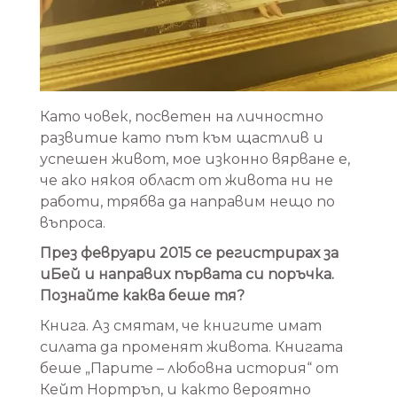
Като човек, посветен на личностно
развитие като път към щастлив и
успешен живот, мое изконно вярване е,
че ако някоя област от живота ни не
работи, трябва да направим нещо по
въпроса.
През февруари 2015 се регистрирах за
иБей и направих първата си поръчка.
Познайте каква беше тя?
Книга. Аз смятам, че книгите имат
силата да променят животa. Книгата
беше „Парите – любовна история“ от
Кейт Нортръп, и както вероятно