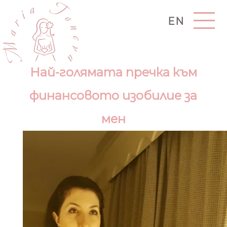
EN
Най-голямата пречка към
финансовото изобилие за
мен