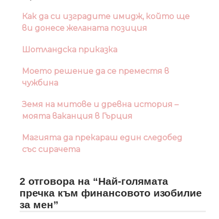
Как да си изградите имидж, който ще
ви донесе желаната позиция
Шотландска приказка
Моето решение да се преместя в
чужбина
Земя на митове и древна история –
моята ваканция в Гърция
Магията да прекараш един следобед
със сирачета
2 отговора на “Най-голямата
пречка към финансовото изобилие
за мен”